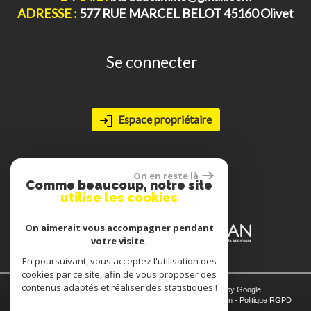
ADRESSE :
577 RUE MARCEL BELOT 45160 Olivet
Se connecter
Espace propriétaire
Adhérents
On en reste là
Comme beaucoup, notre site
utilise les cookies
On aimerait vous accompagner pendant
votre visite.
En poursuivant, vous acceptez l'utilisation des
cookies par ce site, afin de vous proposer des
contenus adaptés et réaliser des statistiques !
© 2026 | Tous droits réservés | Traduction powered by Google
Plan du site
-
Mentions légales
-
Nos honoraires
-
Liens
-
Admin
-
Politique RGPD