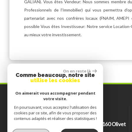
GALIAN). Vous êtes Vendeur: Nous sommes membre du 
Professionnels de l'Immobilier) qui vous permettra d'
partenariat avec nos confrères locaux (FNAIM, AMEPI e
possible Vous êtes Investisseur: Notre service Location
au mieux votre investissement.
On en reste là
Comme beaucoup, notre site
utilise les cookies
On aimerait vous accompagner pendant
Contactez-nous
votre visite.
En poursuivant, vous acceptez l'utilisation des
TÉL :
02 38 64 17 60
cookies par ce site, afin de vous proposer des
E-MAIL :
baraduc.immo@gmail.com
contenus adaptés et réaliser des statistiques !
ADRESSE :
577 RUE MARCEL BELOT 45160 Olivet