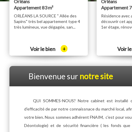
Orléans
Orléans
Appartement 83 m²
Appartement 7
ORLÉANS LA SOURCE " Allée des
Résidence avec 
Sapins" très bel appartement type 4
découvrir cet ap
très lumineux, vue dégagée, san...
1er étage, rénové
+
Voir le bien
Voir l
Bienvenue sur
notre site
QUI SOMMES-NOUS? Notre cabinet est installé dep
d'efficacité de par notre connaissnace du marché local, afi
votre bien. Nous sommes adhérent FNAIM, c'est pour vous 
Déontologie) et de sécurité financière ( les fonds que