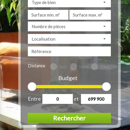
Type de bien
Nombre de pièces
Localisation
Distance
5km
10km
25km
Budget
Entre
et
Rechercher