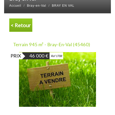
Accueil
Bray-en-Val
BRAY EN VAL
< Retour
Terrain 945 m² - Bray-En-Val (45460)
PRIX
46 000
€
Ref 1708